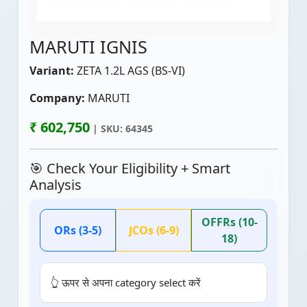
MARUTI IGNIS
Variant:
ZETA 1.2L AGS (BS-VI)
Company:
MARUTI
₹ 602,750
| SKU: 64345
🎯 Check Your Eligibility + Smart
Analysis
OFFRs (10-
ORs (3-5)
JCOs (6-9)
18)
👆 ऊपर से अपना category select करें