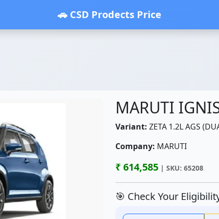
🚗 CSD Prodects Price
MARUTI IGNI
Variant:
ZETA 1.2L AGS (DUA
Company:
MARUTI
₹ 614,585
| SKU: 65208
🎯 Check Your Eligibili