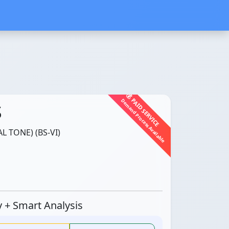
💰 PAID SERVICE
Demand Process Available
S
L TONE) (BS-VI)
ty + Smart Analysis