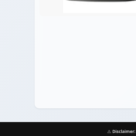
⚠️
Disclaimer: