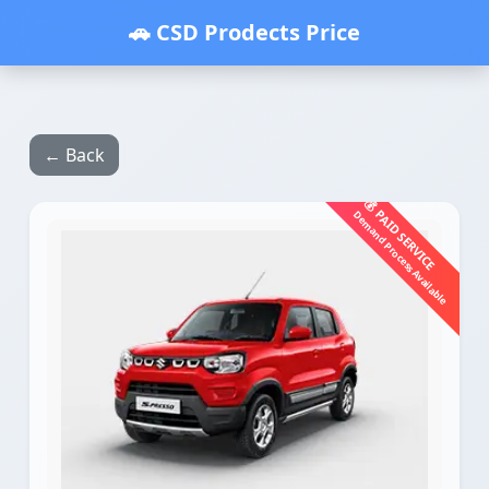
🚗 CSD Prodects Price
← Back
💰 PAID SERVICE
Demand Process Available