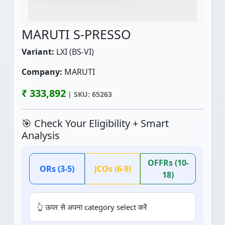
MARUTI S-PRESSO
Variant:
LXI (BS-VI)
Company:
MARUTI
₹ 333,892
| SKU: 65263
🎯 Check Your Eligibility + Smart
Analysis
OFFRs (10-
ORs (3-5)
JCOs (6-9)
18)
👆 ऊपर से अपना category select करें