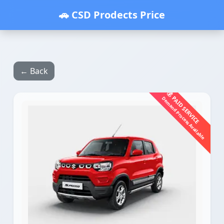
🚗 CSD Prodects Price
← Back
💰 PAID SERVICE
Demand Process Available