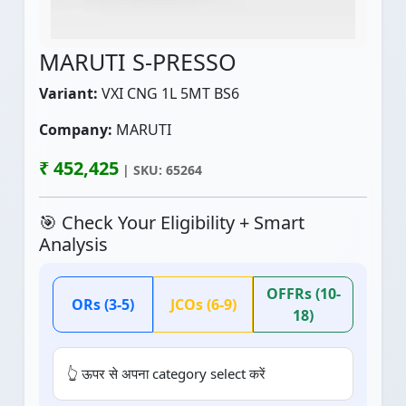
MARUTI S-PRESSO
Variant:
VXI CNG 1L 5MT BS6
Company:
MARUTI
₹ 452,425
| SKU: 65264
🎯 Check Your Eligibility + Smart
Analysis
OFFRs (10-
ORs (3-5)
JCOs (6-9)
18)
👆 ऊपर से अपना category select करें