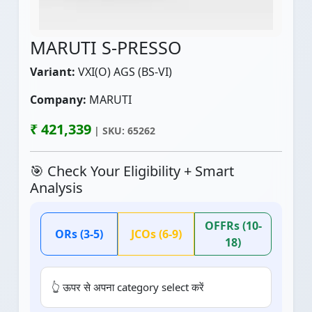
MARUTI S-PRESSO
Variant:
VXI(O) AGS (BS-VI)
Company:
MARUTI
₹ 421,339
| SKU: 65262
🎯 Check Your Eligibility + Smart
Analysis
OFFRs (10-
ORs (3-5)
JCOs (6-9)
18)
👆 ऊपर से अपना category select करें