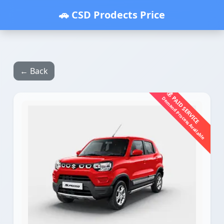
🚗 CSD Prodects Price
← Back
💰 PAID SERVICE
Demand Process Available