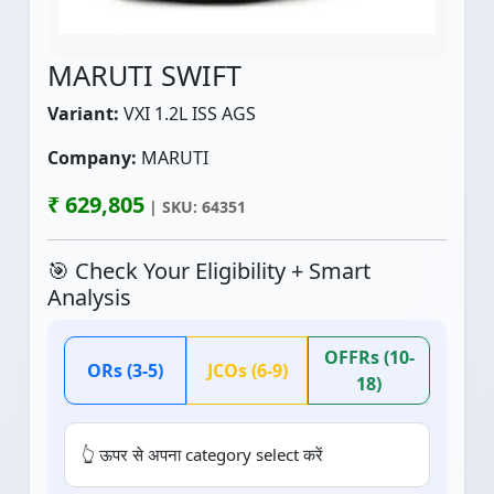
MARUTI SWIFT
Variant:
VXI 1.2L ISS AGS
Company:
MARUTI
₹ 629,805
| SKU: 64351
🎯 Check Your Eligibility + Smart
Analysis
OFFRs (10-
ORs (3-5)
JCOs (6-9)
18)
👆 ऊपर से अपना category select करें