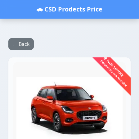
🚗 CSD Prodects Price
← Back
💰 PAID SERVICE
Demand Process Available