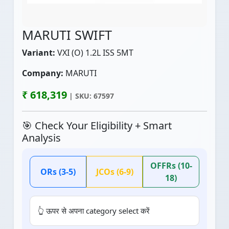
MARUTI SWIFT
Variant:
VXI (O) 1.2L ISS 5MT
Company:
MARUTI
₹ 618,319
| SKU: 67597
🎯 Check Your Eligibility + Smart
Analysis
OFFRs (10-
ORs (3-5)
JCOs (6-9)
18)
👆 ऊपर से अपना category select करें