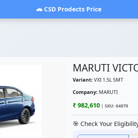
🚗 CSD Prodects Price
MARUTI VICT
Variant:
VXI 1.5L 5MT
Company:
MARUTI
₹ 982,610
| SKU: 64079
🎯 Check Your Eligibili