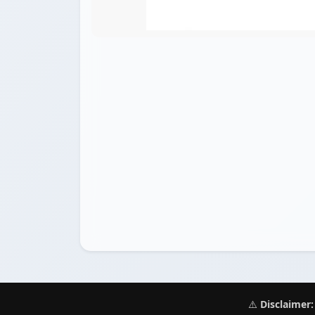
⚠️
Disclaimer: