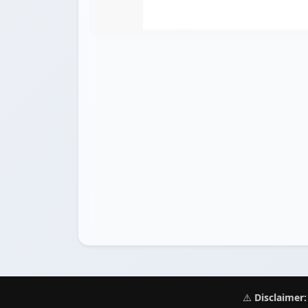
⚠️
Disclaimer: