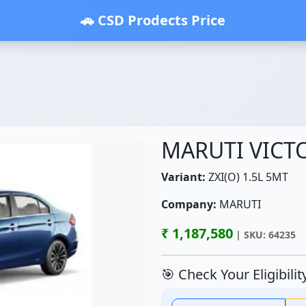
🚗 CSD Prodects Price
MARUTI VICT
Variant:
ZXI(O) 1.5L 5MT
Company:
MARUTI
₹ 1,187,580
| SKU: 64235
🎯 Check Your Eligibili