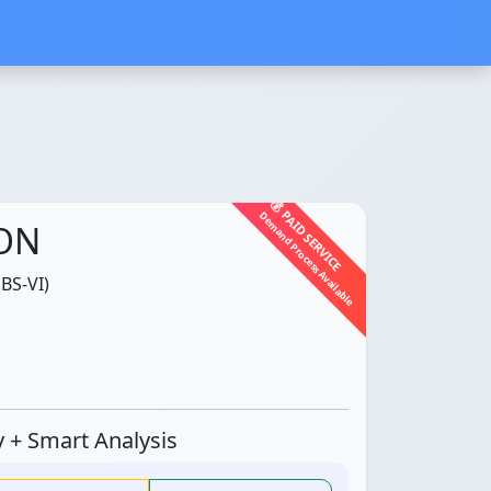
💰 PAID SERVICE
Demand Process Available
ON
(BS-VI)
ty + Smart Analysis