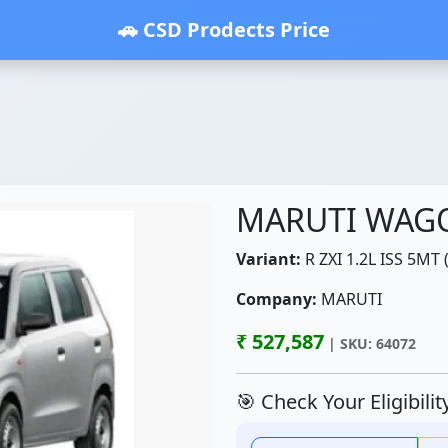
🚗 CSD Prodects Price
MARUTI WAG
Variant:
R ZXI 1.2L ISS 5MT 
Company:
MARUTI
₹ 527,587
| SKU: 64072
🎯 Check Your Eligibili