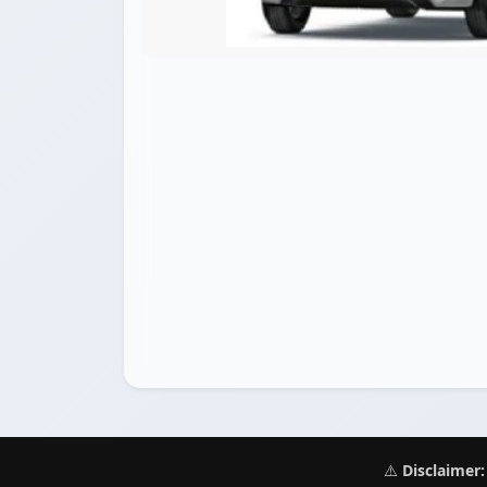
⚠️
Disclaimer: