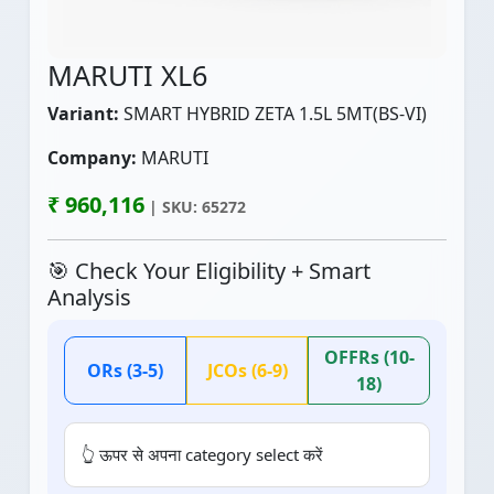
MARUTI XL6
Variant:
SMART HYBRID ZETA 1.5L 5MT(BS-VI)
Company:
MARUTI
₹ 960,116
| SKU: 65272
🎯 Check Your Eligibility + Smart
Analysis
OFFRs (10-
ORs (3-5)
JCOs (6-9)
18)
👆 ऊपर से अपना category select करें