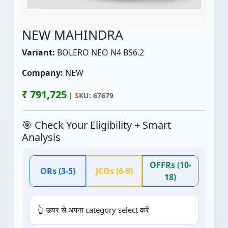
NEW MAHINDRA
Variant:
BOLERO NEO N4 BS6.2
Company:
NEW
₹ 791,725
| SKU: 67679
🎯 Check Your Eligibility + Smart
Analysis
OFFRs (10-
ORs (3-5)
JCOs (6-9)
18)
👆 ऊपर से अपना category select करें