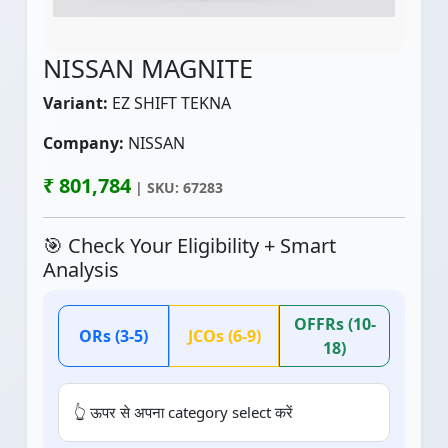
NISSAN MAGNITE
Variant:
EZ SHIFT TEKNA
Company:
NISSAN
₹ 801,784
| SKU: 67283
🎯 Check Your Eligibility + Smart
Analysis
OFFRs (10-
ORs (3-5)
JCOs (6-9)
18)
👆 ऊपर से अपना category select करें