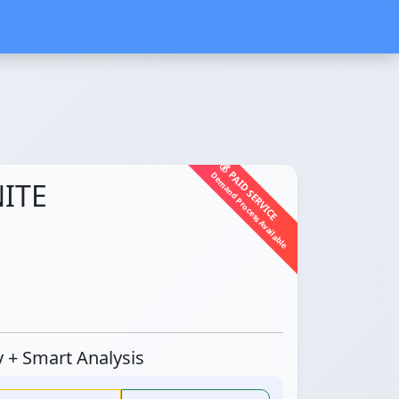
💰 PAID SERVICE
Demand Process Available
ITE
ty + Smart Analysis