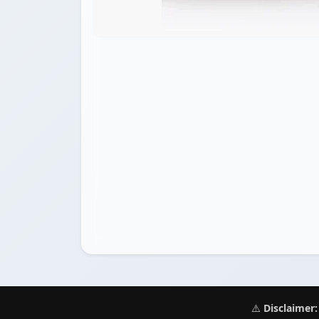
⚠️
Disclaimer: