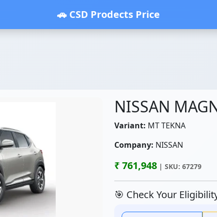
🚗 CSD Prodects Price
NISSAN MAGN
Variant:
MT TEKNA
Company:
NISSAN
₹ 761,948
| SKU: 67279
🎯 Check Your Eligibili