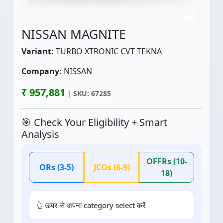
NISSAN MAGNITE
Variant:
TURBO XTRONIC CVT TEKNA
Company:
NISSAN
₹ 957,881
| SKU: 67285
🎯 Check Your Eligibility + Smart
Analysis
OFFRs (10-
ORs (3-5)
JCOs (6-9)
18)
👆 ऊपर से अपना category select करें