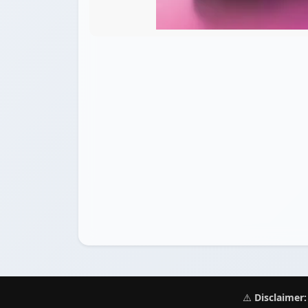
⚠️
Disclaimer: