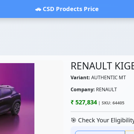
🚗 CSD Prodects Price
RENAULT KIG
Variant:
AUTHENTIC MT
Company:
RENAULT
₹ 527,834
| SKU: 64405
🎯 Check Your Eligibili