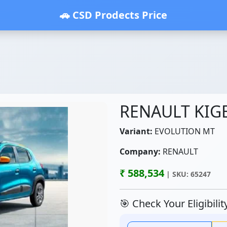
🚗 CSD Prodects Price
RENAULT KIG
Variant:
EVOLUTION MT
Company:
RENAULT
₹ 588,534
| SKU: 65247
🎯 Check Your Eligibili