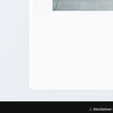
⚠️
Disclaimer: