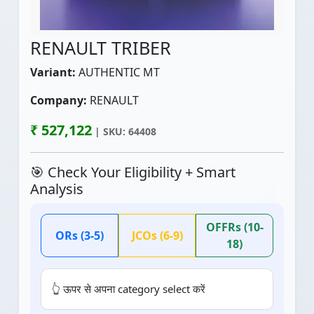
RENAULT TRIBER
Variant:
AUTHENTIC MT
Company:
RENAULT
₹ 527,122
| SKU: 64408
🎯 Check Your Eligibility + Smart
Analysis
OFFRs (10-
ORs (3-5)
JCOs (6-9)
18)
👆 ऊपर से अपना category select करें