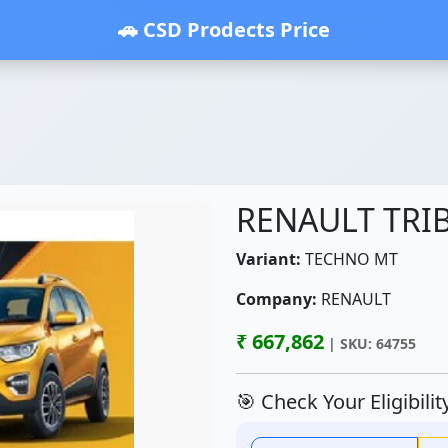
🚗 CSD Prodects Price
RENAULT TRI
Variant:
TECHNO MT
Company:
RENAULT
₹ 667,862
| SKU: 64755
🎯 Check Your Eligibili