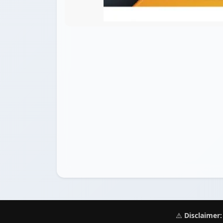
⚠️
Disclaimer: