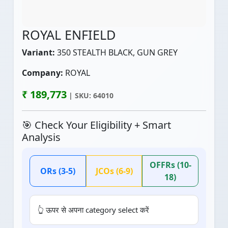
ROYAL ENFIELD
Variant:
350 STEALTH BLACK, GUN GREY
Company:
ROYAL
₹ 189,773
| SKU: 64010
🎯 Check Your Eligibility + Smart
Analysis
OFFRs (10-
ORs (3-5)
JCOs (6-9)
18)
👆 ऊपर से अपना category select करें