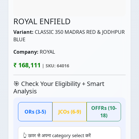
ROYAL ENFIELD
Variant:
CLASSIC 350 MADRAS RED & JODHPUR
BLUE
Company:
ROYAL
₹ 168,111
| SKU: 64016
🎯 Check Your Eligibility + Smart
Analysis
OFFRs (10-
ORs (3-5)
JCOs (6-9)
18)
👆 ऊपर से अपना category select करें