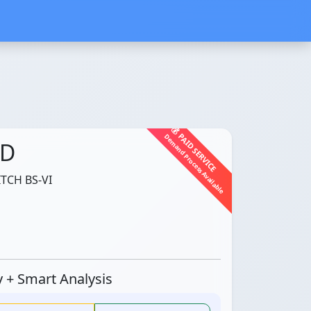
💰 PAID SERVICE
Demand Process Available
LD
TCH BS-VI
ty + Smart Analysis