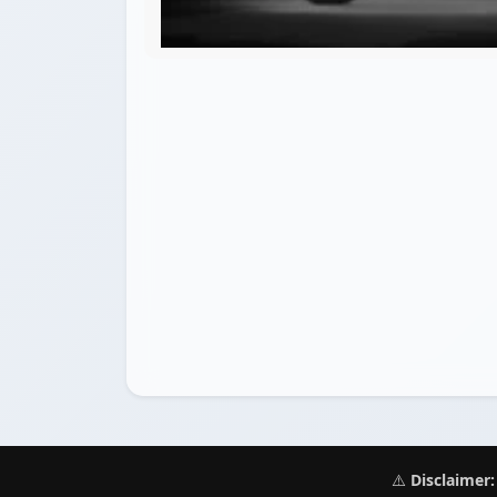
⚠️
Disclaimer: