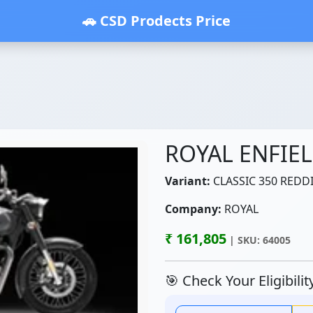
🚗 CSD Prodects Price
ROYAL ENFIE
Variant:
CLASSIC 350 REDDI
Company:
ROYAL
₹ 161,805
| SKU: 64005
🎯 Check Your Eligibili