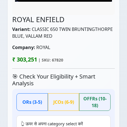
ROYAL ENFIELD
Variant:
CLASSIC 650 TWIN BRUNTINGTHORPE
BLUE, VALLAM RED
Company:
ROYAL
₹ 303,251
| SKU: 67820
🎯 Check Your Eligibility + Smart
Analysis
OFFRs (10-
ORs (3-5)
JCOs (6-9)
18)
👆 ऊपर से अपना category select करें