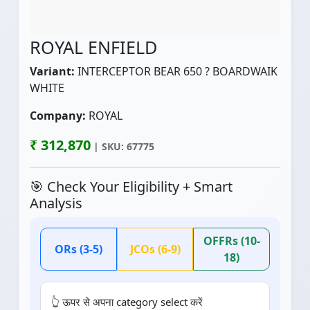
ROYAL ENFIELD
Variant:
INTERCEPTOR BEAR 650 ? BOARDWAIK
WHITE
Company:
ROYAL
₹ 312,870
| SKU: 67775
🎯 Check Your Eligibility + Smart
Analysis
OFFRs (10-
ORs (3-5)
JCOs (6-9)
18)
👆 ऊपर से अपना category select करें