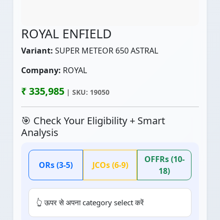
ROYAL ENFIELD
Variant:
SUPER METEOR 650 ASTRAL
Company:
ROYAL
₹ 335,985
| SKU: 19050
🎯 Check Your Eligibility + Smart
Analysis
OFFRs (10-
ORs (3-5)
JCOs (6-9)
18)
👆 ऊपर से अपना category select करें