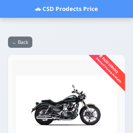
🚗 CSD Prodects Price
← Back
💰 PAID SERVICE
Demand Process Available