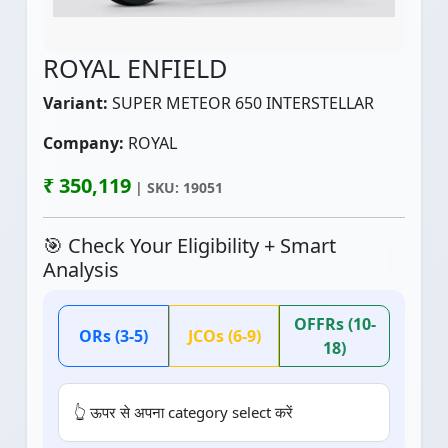
ROYAL ENFIELD
Variant:
SUPER METEOR 650 INTERSTELLAR
Company:
ROYAL
₹ 350,119
| SKU: 19051
🎯 Check Your Eligibility + Smart
Analysis
OFFRs (10-
ORs (3-5)
JCOs (6-9)
18)
👆 ऊपर से अपना category select करें