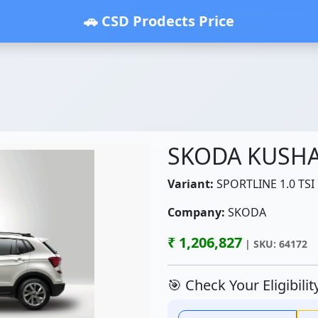
🚗 CSD Prodects Price
SKODA KUSH
Variant:
SPORTLINE 1.0 TSI
Company:
SKODA
₹ 1,206,827
| SKU: 64172
🎯 Check Your Eligibili