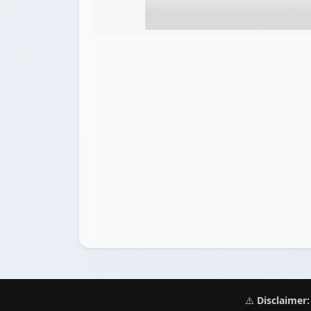
⚠️
Disclaimer: