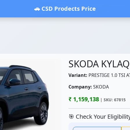
🚗 CSD Prodects Price
SKODA KYLAQ
Variant:
PRESTIGE 1.0 TSI A
Company:
SKODA
₹ 1,159,138
| SKU: 67815
🎯 Check Your Eligibili