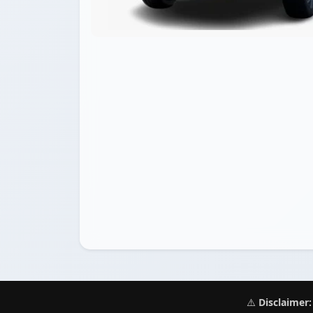
⚠️
Disclaimer: