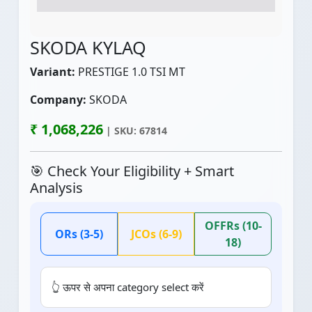
SKODA KYLAQ
Variant:
PRESTIGE 1.0 TSI MT
Company:
SKODA
₹ 1,068,226
| SKU: 67814
🎯 Check Your Eligibility + Smart
Analysis
OFFRs (10-
ORs (3-5)
JCOs (6-9)
18)
👆 ऊपर से अपना category select करें