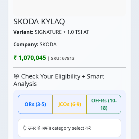
SKODA KYLAQ
Variant:
SIGNATURE + 1.0 TSI AT
Company:
SKODA
₹ 1,070,045
| SKU: 67813
🎯 Check Your Eligibility + Smart
Analysis
OFFRs (10-
ORs (3-5)
JCOs (6-9)
18)
👆 ऊपर से अपना category select करें