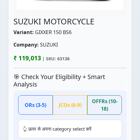
SUZUKI MOTORCYCLE
Variant:
GIXXER 150 BS6
Company:
SUZUKI
₹ 119,013
| SKU: 63136
🎯 Check Your Eligibility + Smart
Analysis
OFFRs (10-
ORs (3-5)
JCOs (6-9)
18)
👆 ऊपर से अपना category select करें