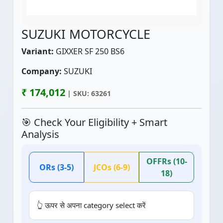
SUZUKI MOTORCYCLE
Variant:
GIXXER SF 250 BS6
Company:
SUZUKI
₹ 174,012
| SKU: 63261
🎯 Check Your Eligibility + Smart
Analysis
OFFRs (10-
ORs (3-5)
JCOs (6-9)
18)
👆 ऊपर से अपना category select करें