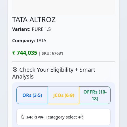
TATA ALTROZ
Variant:
PURE 1.5
Company:
TATA
₹ 744,035
| SKU: 67631
🎯 Check Your Eligibility + Smart
Analysis
OFFRs (10-
ORs (3-5)
JCOs (6-9)
18)
👆 ऊपर से अपना category select करें