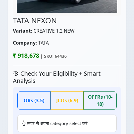
TATA NEXON
Variant:
CREATIVE 1.2 NEW
Company:
TATA
₹ 918,678
| SKU: 64436
🎯 Check Your Eligibility + Smart
Analysis
OFFRs (10-
ORs (3-5)
JCOs (6-9)
18)
👆 ऊपर से अपना category select करें