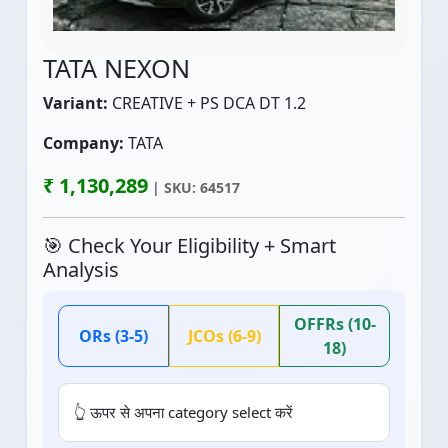
TATA NEXON
Variant:
CREATIVE + PS DCA DT 1.2
Company:
TATA
₹ 1,130,289
| SKU: 64517
🎯 Check Your Eligibility + Smart
Analysis
OFFRs (10-
ORs (3-5)
JCOs (6-9)
18)
👆 ऊपर से अपना category select करें