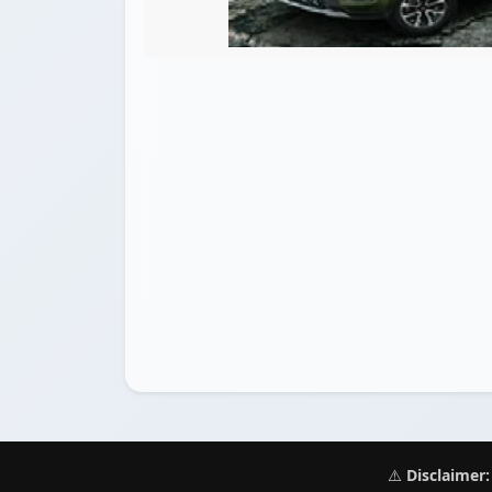
⚠️
Disclaimer: