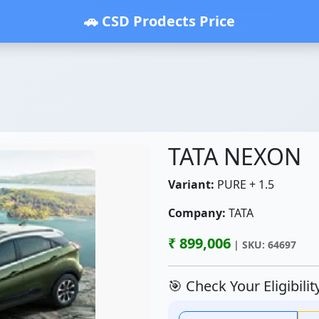
🚗 CSD Prodects Price
TATA NEXON
Variant:
PURE + 1.5
Company:
TATA
₹ 899,006
| SKU: 64697
🎯 Check Your Eligibili