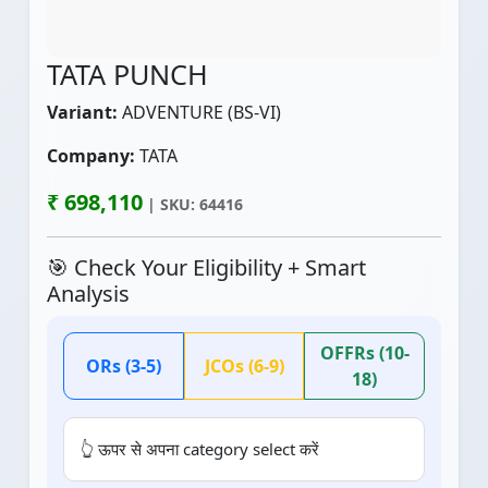
TATA PUNCH
Variant:
ADVENTURE (BS-VI)
Company:
TATA
₹ 698,110
| SKU: 64416
🎯 Check Your Eligibility + Smart
Analysis
OFFRs (10-
ORs (3-5)
JCOs (6-9)
18)
👆 ऊपर से अपना category select करें