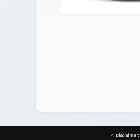
⚠️
Disclaimer: