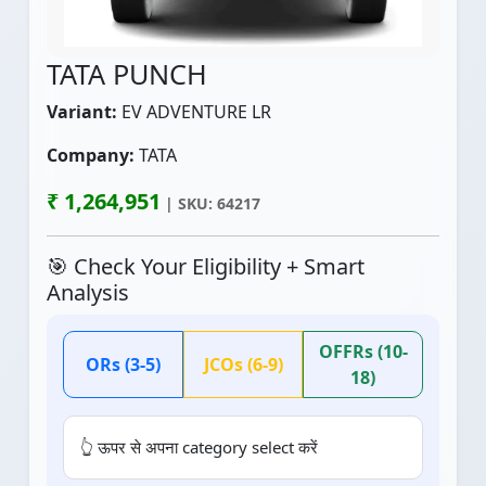
TATA PUNCH
Variant:
EV ADVENTURE LR
Company:
TATA
₹ 1,264,951
| SKU: 64217
🎯 Check Your Eligibility + Smart
Analysis
OFFRs (10-
ORs (3-5)
JCOs (6-9)
18)
👆 ऊपर से अपना category select करें