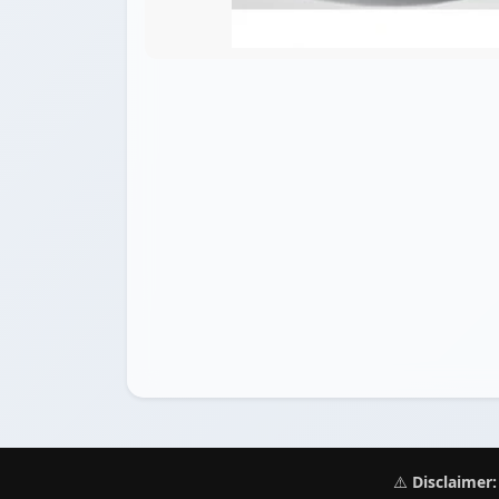
⚠️
Disclaimer: