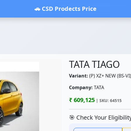
🚗 CSD Prodects Price
TATA TIAGO
Variant:
(P) XZ+ NEW (BS-VI
Company:
TATA
₹ 609,125
| SKU: 64515
🎯 Check Your Eligibili