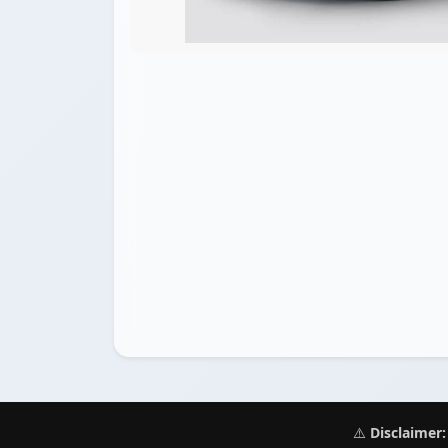
⚠️
Disclaimer: