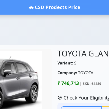
🚗 CSD Prodects Price
TOYOTA GLAN
Variant:
S
Company:
TOYOTA
₹ 746,713
| SKU: 64489
🎯 Check Your Eligibili