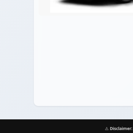
⚠️
Disclaimer: