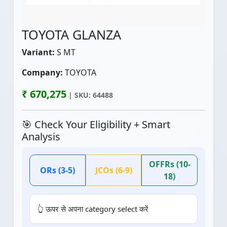
TOYOTA GLANZA
Variant:
S MT
Company:
TOYOTA
₹ 670,275
| SKU: 64488
🎯 Check Your Eligibility + Smart
Analysis
OFFRs (10-
ORs (3-5)
JCOs (6-9)
18)
👆 ऊपर से अपना category select करें