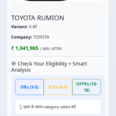
TOYOTA RUMION
Variant:
S-AT
Company:
TOYOTA
₹ 1,041,965
| SKU: 67701
🎯 Check Your Eligibility + Smart
Analysis
OFFRs (10-
ORs (3-5)
JCOs (6-9)
18)
👆 ऊपर से अपना category select करें