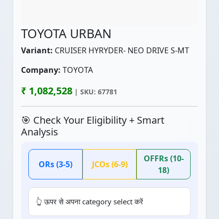
TOYOTA URBAN
Variant:
CRUISER HYRYDER- NEO DRIVE S-MT
Company:
TOYOTA
₹ 1,082,528
| SKU: 67781
🎯 Check Your Eligibility + Smart
Analysis
OFFRs (10-
ORs (3-5)
JCOs (6-9)
18)
👆 ऊपर से अपना category select करें