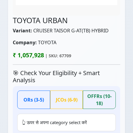
TOYOTA URBAN
Variant:
CRUISER TAISOR G-AT(TB) HYBRID
Company:
TOYOTA
₹ 1,057,928
| SKU: 67709
🎯 Check Your Eligibility + Smart
Analysis
OFFRs (10-
ORs (3-5)
JCOs (6-9)
18)
👆 ऊपर से अपना category select करें