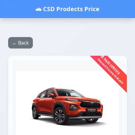
🚗 CSD Prodects Price
← Back
💰 PAID SERVICE
Demand Process Available