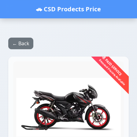
🚗 CSD Prodects Price
← Back
💰 PAID SERVICE
Demand Process Available