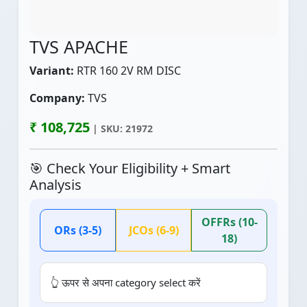
TVS APACHE
Variant:
RTR 160 2V RM DISC
Company:
TVS
₹ 108,725
| SKU: 21972
🎯 Check Your Eligibility + Smart
Analysis
OFFRs (10-
ORs (3-5)
JCOs (6-9)
18)
👆 ऊपर से अपना category select करें