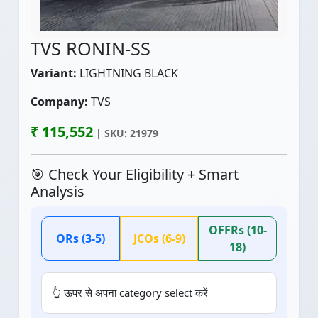
TVS RONIN-SS
Variant:
LIGHTNING BLACK
Company:
TVS
₹ 115,552
| SKU: 21979
🎯 Check Your Eligibility + Smart
Analysis
OFFRs (10-
ORs (3-5)
JCOs (6-9)
18)
👆 ऊपर से अपना category select करें