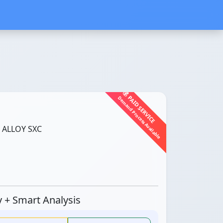
💰 PAID SERVICE
Demand Process Available
 ALLOY SXC
ty + Smart Analysis