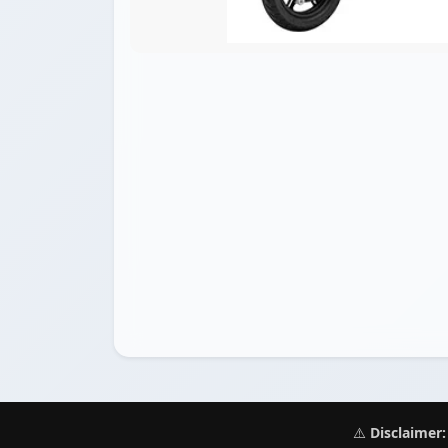
⚠️
Disclaimer: