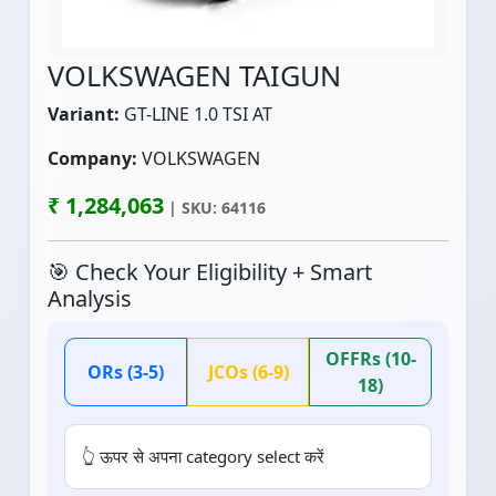
VOLKSWAGEN TAIGUN
Variant:
GT-LINE 1.0 TSI AT
Company:
VOLKSWAGEN
₹ 1,284,063
| SKU: 64116
🎯 Check Your Eligibility + Smart
Analysis
OFFRs (10-
ORs (3-5)
JCOs (6-9)
18)
👆 ऊपर से अपना category select करें